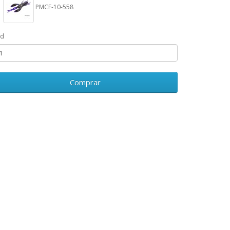
PMCF-10-558
td
Comprar