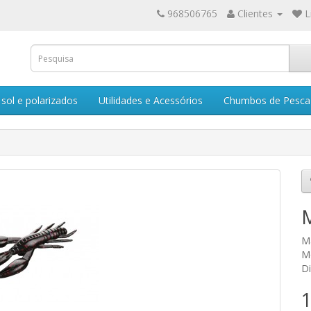
968506765
Clientes
L
sol e polarizados
Utilidades e Acessórios
Chumbos de Pesca
M
M
M
Di
1