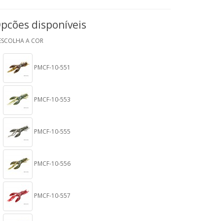
pcões disponíveis
ESCOLHA A COR
PMCF-10-551
PMCF-10-553
PMCF-10-555
PMCF-10-556
PMCF-10-557