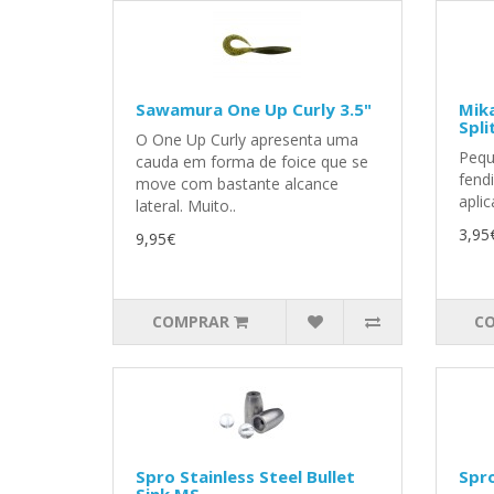
Sawamura One Up Curly 3.5"
Mik
Spli
O One Up Curly apresenta uma
Pequ
cauda em forma de foice que se
fendi
move com bastante alcance
apli
lateral. Muito..
3,95
9,95€
COMPRAR
C
Spro Stainless Steel Bullet
Spro