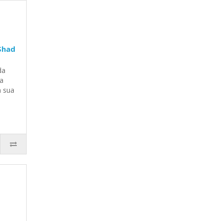
Shad
 ​​
ia
m sua