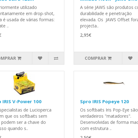
riormente utilizado
A série JAWS são produtos 
ritariamente em drop-shot,
durabilidade e penetração
a é usada de várias formas:
elevada. Os JAWS Offset fo
te ..
projecta..
€
2,95€
OMPRAR
COMPRAR
 IRIS V-Power 100
Spro IRIS Popeye 120
specialistas de Lucioperca
Os softbaits Iris Pop-Eye são
m que os softbaits sem
verdadeiros "matadores".
 podem ser a chave do
Desenvolvidas de forma mac
sso quando s..
com estrutura ..
€
2,50€