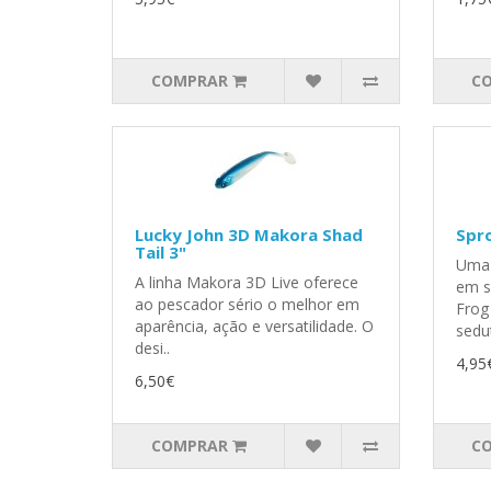
COMPRAR
C
Lucky John 3D Makora Shad
Spro
Tail 3"
Uma 
A linha Makora 3D Live oferece
em s
ao pescador sério o melhor em
Frog
aparência, ação e versatilidade. O
sedut
desi..
4,95
6,50€
COMPRAR
C