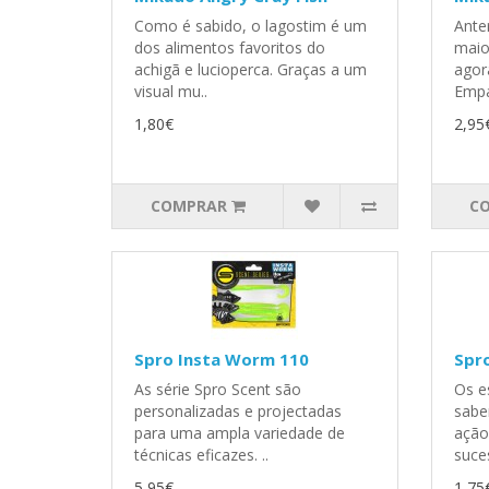
Como é sabido, o lagostim é um
Ante
dos alimentos favoritos do
maio
achigã e lucioperca. Graças a um
agor
visual mu..
Empa
1,80€
2,95
COMPRAR
C
Spro Insta Worm 110
Spro
As série Spro Scent são
Os e
personalizadas e projectadas
sabe
para uma ampla variedade de
ação
técnicas eficazes. ..
suce
5,95€
1,75