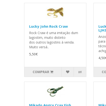
Lucky John Rock Craw
Luck
LJH
Rock Craw é uma imitação dum
Anzol
lagostim, muito distinto
para
dos outros lagostins à venda.
técn
Muito versá..
achig
5,50€
4,50
COMPRAR
C
Mikado Angry Cray Fish
Mik