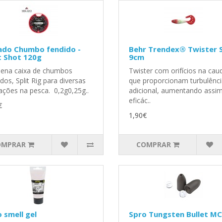
ado Chumbo fendido -
Behr Trendex® Twister 
t Shot 120g
9cm
ena caixa de chumbos
Twister com orifícios na cauda
dos, Split Rig para diversas
que proporcionam turbulênc
cações na pesca. 0,2g0,25g..
adicional, aumentando assi
eficác..
€
1,90€
OMPRAR
COMPRAR
 smell gel
Spro Tungsten Bullet MC