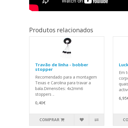
Produtos relacionados
Travão de linha - bobber
Luck
stopper
Em t
Recomendado para a montagem
corp
Texas e Carolina para travar a
quai
bala.Dimensões: 4x2mm6
activ
stoppers ..
6,95
0,40€
COMPRAR
C