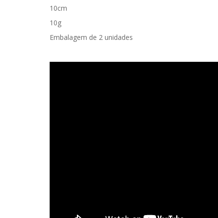
10cm
10g
Embalagem de 2 unidades