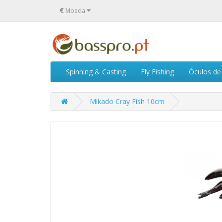
€
Moeda
Spinning & Casting
Fly Fishing
Óculos de 
Mikado Cray Fish 10cm