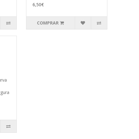
6,50€
COMPRAR
urva
rgura