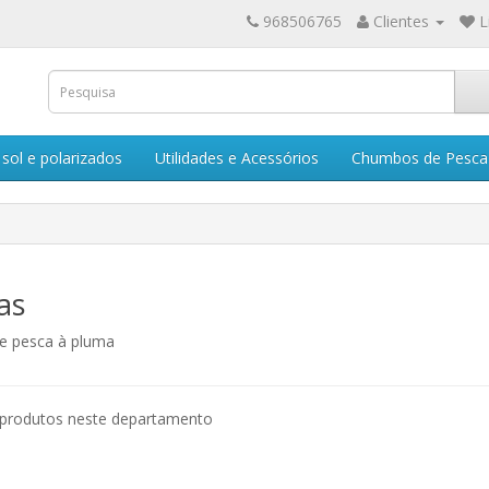
968506765
Clientes
L
sol e polarizados
Utilidades e Acessórios
Chumbos de Pesca
as
e pesca à pluma
produtos neste departamento