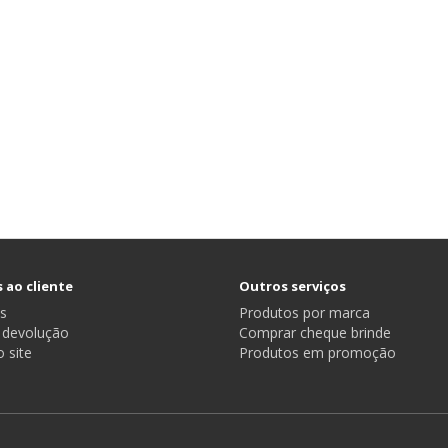
 ao cliente
Outros serviços
s
Produtos por marca
r devolução
Comprar cheque brinde
 site
Produtos em promoção