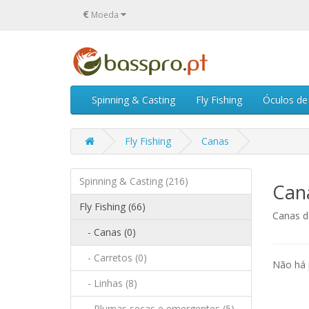
€
Moeda
Spinning & Casting
Fly Fishing
Óculos de 
Fly Fishing
Canas
Spinning & Casting (216)
Can
Fly Fishing (66)
Canas d
- Canas (0)
- Carretos (0)
Não há 
- Linhas (8)
- Plumas secas e emergentes (5)